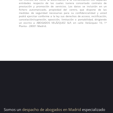
entidades respecto de las cuales tuviera concertado contrato de
prestación y promoción de servicios. Los datos se incluirán en un
fichero automatizado, propiedad del centro, que dispone de las
medidas de seguridad necesarias para su confidencialidad y usted
podrá ejercitar conforme a la ley sus derechos de acceso, rectificación,
cancelación/supresión, oposición, limitación o portabilidad, dirigiendo
un escrito a ABOGADOS VELÁZQUEZ SLP, en calle Velázquez 10, 1ª
Planta - 28001 Madrid.
Somos un
despacho de abogados en Madrid
especializado